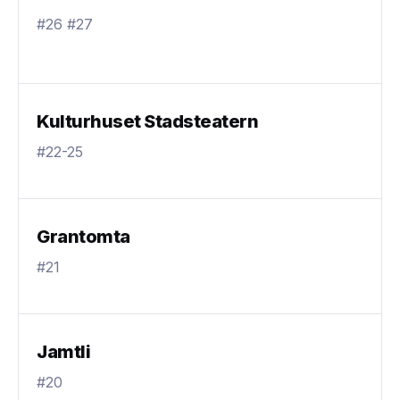
#26 #27
Kulturhuset Stadsteatern
#22-25
Grantomta
#21
Jamtli
#20