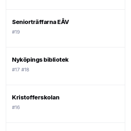
Seniorträffarna EÅV
#19
Nyköpings bibliotek
#17 #18
Kristofferskolan
#16