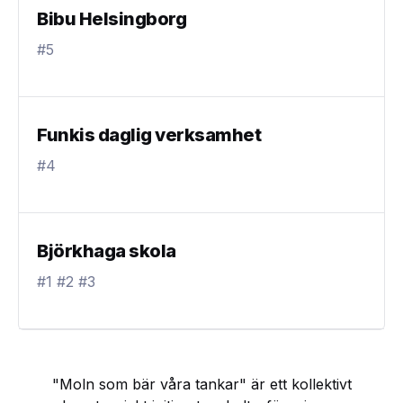
Bibu Helsingborg
#5
Funkis daglig verksamhet
#4
Björkhaga skola
#1 #2 #3
"Moln som bär våra tankar" är ett kollektivt