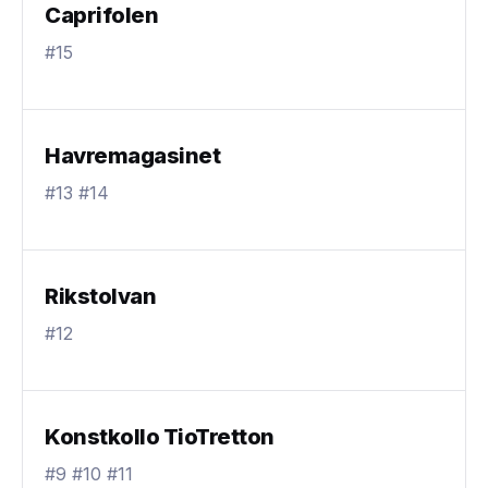
Caprifolen
#15
Havremagasinet
#13 #14
Rikstolvan
#12
Konstkollo TioTretton
#9 #10 #11